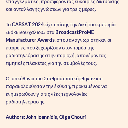
επαγγελματίες, προσφέροντας ευκαιρίες δικτύωσης
και ανταλλαγής γνώσεων για τρεις μέρες.
Το
CABSAT 2024
είχε επίσης την δική του εμπειρία
«κόκκινου χαλιού» στα
BroadcastProME
Manufacturer Awards
, όπου αναγνωρίστηκαν οι
εταιρείες που ξεχωρίζουν στον τομέα της
ραδιοτηλεόρασης στην περιοχή, απονέμοντας
τιμητικές πλακέτες για την συμβολές τους.
Οι υπεύθυνοι του Σταθμού επισκέφθηκαν και
παρακολούθησαν την έκθεση, προκειμένου να
ενημερωθούν για τις νέες τεχνολογίες
ραδιοτηλεόρασης.
Authors: John Ioannidis, Olga Chouri