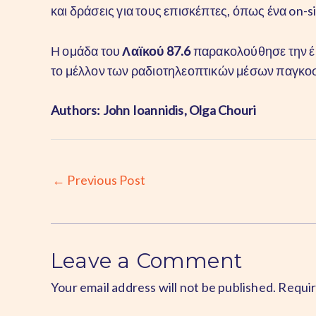
και δράσεις για τους επισκέπτες, όπως ένα on-s
Η ομάδα του
Λαϊκού 87.6
παρακολούθησε την έκθ
το μέλλον των ραδιοτηλεοπτικών μέσων παγκο
Authors: John Ioannidis, Olga Chouri
Post
←
Previous Post
navigation
Leave a Comment
Your email address will not be published.
Requir