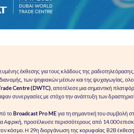
βευμένης έκθεσης για τους κλάδους της ραδιοτηλεόρασης
διανομής, των ψηφιακών μέσων και της ψυχαγωγίας, ολο
Trade Centre (DWTC)
, αποτέλεσε μια σημαντική πλατφόρ
αψαν συνεργασίες με στόχο την ανάπτυξη των δραστηριο
πό το
Broadcast Pro ME
για τη σημαντική του συμβολή σ
ια Αφρική, προσέλκυσε περισσότερους από 14.000 επισκ
ο τον κόσμο. Η 29η διοργάνωση της κορυφαίας B2B έκθεσ